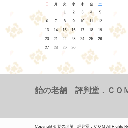
日
月
火
水
木
金
土
1
2
3
4
5
6
7
8
9
10
11
12
13
14
15
16
17
18
19
20
21
22
23
24
25
26
27
28
29
30
飴の老舗 評判堂．ＣＯ
Copyright © 飴の老舗 評判堂．ＣＯＭ All Rights Re