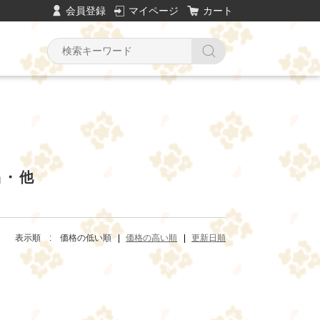
会員登録
マイページ
カート
Y
品・他
表示順 :
価格の低い順
価格の高い順
更新日順