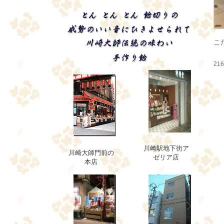
こ
21
川崎駅地下街ア
川崎大師門前の
ゼリア店
本店