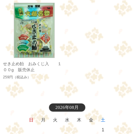
せき止め飴 おみくじ入 １
００g 販売休止
259円
（税込み）
2026年08月
日
月
火
水
木
金
土
1